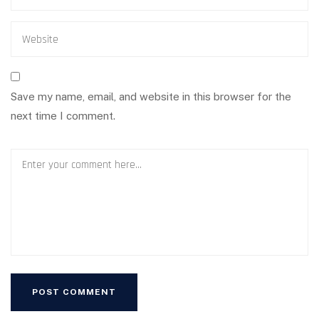
Save my name, email, and website in this browser for the
next time I comment.