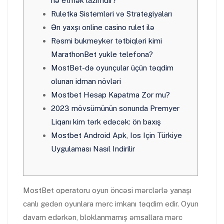
nə etmək lazımdır?
Ruletka Sistemləri və Strategiyaları
Ən yaxşı online casino rulet ilə
Rəsmi bukmeyker tətbiqləri kimi
MarathonBet yukle telefona?
MostBet-də oyunçular üçün təqdim
olunan idman növləri
Mostbet Hesap Kapatma Zor mu?
2023 mövsümünün sonunda Premyer
Liqanı kim tərk edəcək: ön baxış
Mostbet Android Apk, Ios Için Türkiye
Uygulaması Nasıl Indirilir
MostBet operatoru oyun öncəsi mərclərlə yanaşı
canlı gedən oyunlara mərc imkanı təqdim edir. Oyun
davam edərkən, bloklanmamış əmsallara mərc