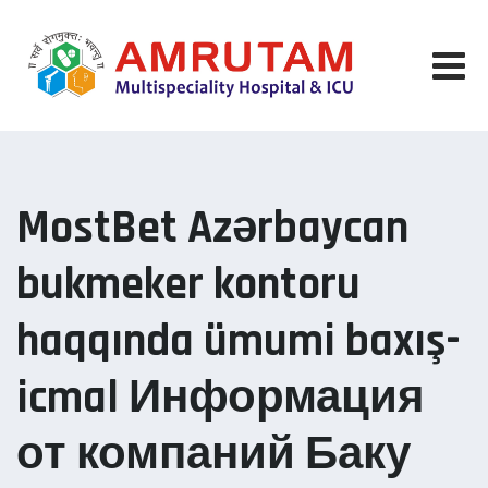
Skip
to
content
MostBet Azərbaycan
bukmeker kontoru
haqqında ümumi baxış-
icmal Информация
от компаний Баку