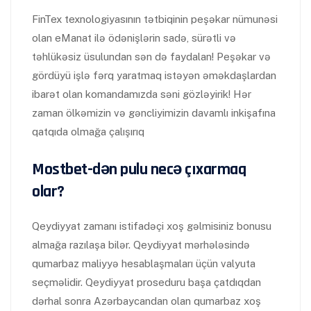
FinTex texnologiyasının tətbiqinin peşəkar nümunəsi
olan eManat ilə ödənişlərin sadə, sürətli və
təhlükəsiz üsulundan sən də faydalan! Peşəkar və
gördüyü işlə fərq yaratmaq istəyən əməkdaşlardan
ibarət olan komandamızda səni gözləyirik! Hər
zaman ölkəmizin və gəncliyimizin davamlı inkişafına
qatqıda olmağa çalışırıq
Mostbet-dən pulu necə çıxarmaq
olar?
Qeydiyyat zamanı istifadəçi xoş gəlmisiniz bonusu
almağa razılaşa bilər. Qeydiyyat mərhələsində
qumarbaz maliyyə hesablaşmaları üçün valyuta
seçməlidir. Qeydiyyat proseduru başa çatdıqdan
dərhal sonra Azərbaycandan olan qumarbaz xoş