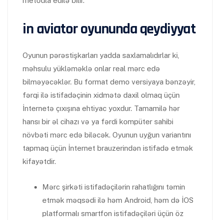
metodla edilə bilir.
in aviator oyununda qeydiyyat
Oyunun pərəstişkarları yadda saxlamalıdırlar ki,
məhsulu yükləməklə onlar real mərc edə
bilməyəcəklər. Bu format demo versiyaya bənzəyir,
fərqi ilə istifadəçinin xidmətə daxil olmaq üçün
İnternetə çıxışına ehtiyac yoxdur. Tamamilə hər
hansı bir əl cihazı və ya fərdi kompüter sahibi
növbəti mərc edə biləcək. Oyunun uyğun variantını
tapmaq üçün İnternet brauzerindən istifadə etmək
kifayətdir.
Mərc şirkəti istifadəçilərin rahatlığını təmin
etmək məqsədi ilə həm Android, həm də İOS
platformalı smartfon istifadəçiləri üçün öz