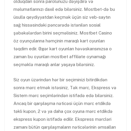
olduqdan sonra parolunuzu dəyişdirə və
məlumatlarınızı daxil edə bilərsiniz. Mostbet-də bu
üsulla qeydiyyatdan keçmək üçün siz veb-saytın
sağ hissəsindəki pəncərədə istənilən sosial
şəbəkələrdən birini seçməlisiniz. Mostbet Casino
öz oyunçularına həmçinin maraqlı kart oyunları
təqdim edir. Əgər kart oyunları həvəskarısınızsa o
zaman bu oyunları mostbet affiliate oynamağı
seçməklə maraqlı anlar yaşaya bilərsiniz.
Siz oyun üzərindən hər bir seçiminizi bitirdikdən
sonra mərc etmək istəsiniz, Tək mərc, Ekspress və
Sistem mərc seçimlərindən istifadə edə bilərsiniz.
Ancaq bir qarşılaşma nəticəsi üçün mərc etdikdə
təkli kupon, 2 və ya daha çox oyuna mərc etdikdə
ekspress kupon istifadə edilir. Ekspress mərcləri
zamanı bütün qarşılaşmaların nəticələrinin əmsalları