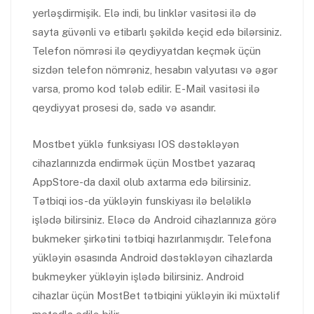
yerləşdirmişik. Elə indi, bu linklər vasitəsi ilə də
sayta güvənli və etibarlı şəkildə keçid edə bilərsiniz.
Telefon nömrəsi ilə qeydiyyatdan keçmək üçün
sizdən telefon nömrəniz, hesabın valyutası və əgər
varsa, promo kod tələb edilir. E-Mail vasitəsi ilə
qeydiyyat prosesi də, sadə və asandır.
Mostbet yüklə funksiyası IOS dəstəkləyən
cihazlarınızda endirmək üçün Mostbet yazaraq
AppStore-da daxil olub axtarma edə bilirsiniz.
Tətbiqi ios-da yükləyin funskiyası ilə beləliklə
işlədə bilirsiniz. Eləcə də Android cihazlarınıza görə
bukmeker şirkətini tətbiqi hazırlanmışdır. Telefona
yükləyin əsasında Android dəstəkləyən cihazlarda
bukmeyker yükləyin işlədə bilirsiniz. Android
cihazlar üçün MostBet tətbiqini yükləyin iki müxtəlif