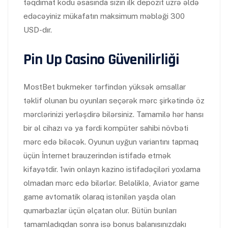
təqdimat kodu əsasında sizin ilk depozit üzrə əldə
edəcəyiniz mükafatın maksimum məbləği 300
USD-dır.
Pin Up Casino Güvenilirliği
MostBet bukmeker tərfindən yüksək əmsallar
təklif olunan bu oyunları seçərək mərc şirkətində öz
mərclərinizi yerləşdirə bilərsiniz. Tamamilə hər hansı
bir əl cihazı və ya fərdi kompüter sahibi növbəti
mərc edə biləcək. Oyunun uyğun variantını tapmaq
üçün İnternet brauzerindən istifadə etmək
kifayətdir. 1win onlayn kazino istifadəçiləri yoxlama
olmadan mərc edə bilərlər. Beləliklə, Aviator game
game avtomatik olaraq istənilən yaşda olan
qumarbazlar üçün əlçatan olur. Bütün bunları
tamamladıqdan sonra isə bonus balanısınızdakı