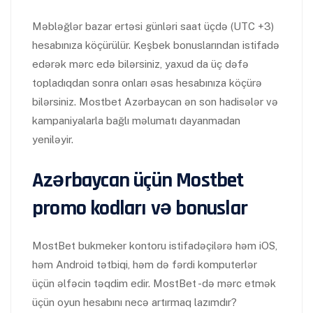
Məbləğlər bazar ertəsi günləri saat üçdə (UTC +3)
hesabınıza köçürülür. Keşbek bonuslarından istifadə
edərək mərc edə bilərsiniz, yaxud da üç dəfə
topladıqdan sonra onları əsas hesabınıza köçürə
bilərsiniz. Mostbet Azərbaycan ən son hadisələr və
kampaniyalarla bağlı məlumatı dayanmadan
yeniləyir.
Azərbaycan üçün Mostbet
promo kodları və bonuslar
MostBet bukmeker kontoru istifadəçilərə həm iOS,
həm Android tətbiqi, həm də fərdi komputerlər
üçün əlfəcin təqdim edir. MostBet -də mərc etmək
üçün oyun hesabını necə artırmaq lazımdır?