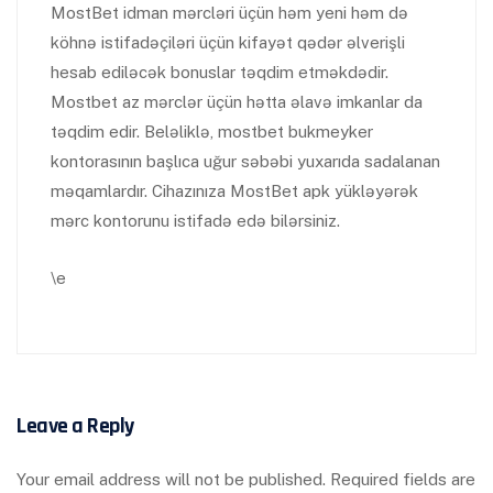
MostBet idman mərcləri üçün həm yeni həm də
köhnə istifadəçiləri üçün kifayət qədər əlverişli
hesab ediləcək bonuslar təqdim etməkdədir.
Mostbet az mərclər üçün hətta əlavə imkanlar da
təqdim edir. Beləliklə, mostbet bukmeyker
kontorasının başlıca uğur səbəbi yuxarıda sadalanan
məqamlardır. Cihazınıza MostBet apk yükləyərək
mərc kontorunu istifadə edə bilərsiniz.
\e
Leave a Reply
Your email address will not be published.
Required fields are