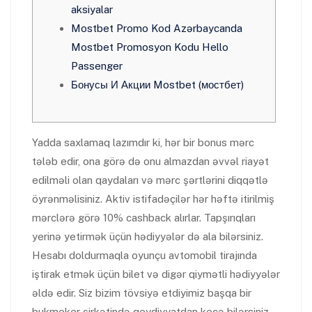
aksiyalar
Mostbet Promo Kod Azərbaycanda
Mostbet Promosyon Kodu Hello
Passenger
Бонусы И Акции Mostbet (мостбет)
Yadda saxlamaq lazımdır ki, hər bir bonus mərc
tələb edir, ona görə də onu almazdan əvvəl riayət
edilməli olan qaydaları və mərc şərtlərini diqqətlə
öyrənməlisiniz. Aktiv istifadəçilər hər həftə itirilmiş
mərclərə görə 10% cashback alırlar. Tapşırıqları
yerinə yetirmək üçün hədiyyələr də ala bilərsiniz.
Hesabı doldurmaqla oyunçu avtomobil tirajında ​​
iştirak etmək üçün bilet və digər qiymətli hədiyyələr
əldə edir. Siz bizim tövsiyə etdiyimiz başqa bir
bukmeker şirkətində qeydiyyatdan keçə bilərsiniz.