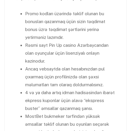
Promo kodları üzərində təklif olunan bu
bonusları qazanmaq üçün sizin təqdimat
bonus üzrə təqdimat şərtlərini yerinə
yetirməniz lazımdır.
Rəsmi sayt Pin Up casino Azərbaycandan
olan oyunçular üçün lisenziyalı onlayn
kazinodur.
Ancaq vebsaytda olan hesabınızdan pul
çıxarmaq üçün profilinizdə olan şəxsi
məlumatları tam olaraq doldurmalısınız.
4 və ya daha artıq idman hadisəsindən ibarət
ekpress kuponlar üçün əlavə “ekspress
buster” əmsallar qazanmaq şansı.
MostBet bukmeker tərfindən yüksək
əmsallar təklif olunan bu oyunları seçərək