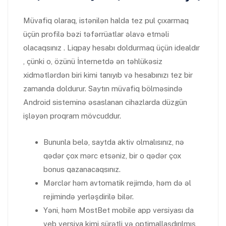
Müvafiq olaraq, istənilən halda tez pul çıxarmaq
üçün profilə bəzi təfərrüatlar əlavə etməli
olacaqsınız . Liqpay hesabı doldurmaq üçün idealdır
, çünki o, özünü İnternetdə ən təhlükəsiz
xidmətlərdən biri kimi tanıyıb və hesabınızı tez bir
zamanda doldurur. Saytın müvafiq bölməsində
Android sisteminə əsaslanan cihazlarda düzgün
işləyən proqram mövcuddur.
Bununla belə, saytda aktiv olmalısınız, nə
qədər çox mərc etsəniz, bir o qədər çox
bonus qazanacaqsınız.
Mərclər həm avtomatik rejimdə, həm də əl
rejimində yerləşdirilə bilər.
Yəni, həm MostBet mobile app versiyası da
veb versiya kimi sürətli və optimallaşdırılmış