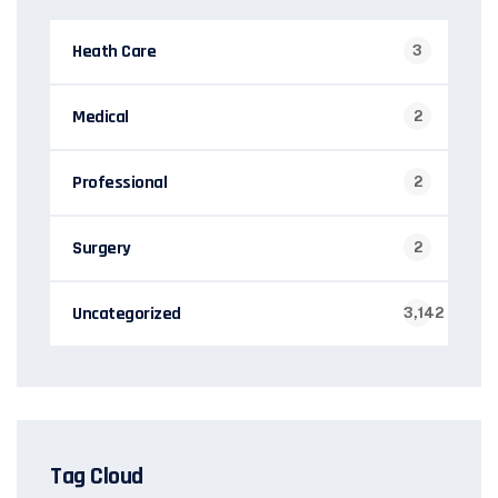
Heath Care
3
Medical
2
Professional
2
Surgery
2
Uncategorized
3,142
Tag Cloud