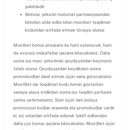
şəkildədir.
Birincisi, şirkətin məlumat partnasiyasından
birindən əldə edilə bilən mostbet təqdimat
kodundan istifadə etmək tövsiyə olunur.
Mostbet bonus proqramı ilə həm əylənəcək, həm
də əvəzsiz mükafatlar qazana biləcəksiniz. Daha
sonra isə mərc şirkətində qeydiyyatdan keçməniz
tələb olunur. Qeydiyyatdan keçdikdən sonra
promokodları daxil etmək üçün xana görəcəksiniz.
MostBet-də təqdimat kodu həmin göstərilən
xanaya əlavə etdikdən sonra isə təqdim şərtlərini
yerinə yetirməlisiniz. Sizin üçün tam pulsuz
promosyon kodları arasında elə promokodlar vardır
ki, siz onlardan istifadə edərək təklif ediləndən
daha çox bonus qazana biləcəksiniz. MostBet üçün