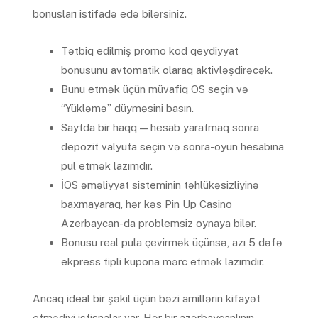
bonusları istifadə edə bilərsiniz.
Tətbiq edilmiş promo kod qeydiyyat
bonusunu avtomatik olaraq aktivləşdirəcək.
Bunu etmək üçün müvafiq OS seçin və
“Yükləmə” düyməsini basın.
Saytda bir haqq — hesab yaratmaq sonra
depozit valyuta seçin və sonra-oyun hesabına
pul etmək lazımdır.
İOS əməliyyat sisteminin təhlükəsizliyinə
baxmayaraq, hər kəs Pin Up Casino
Azerbaycan-da problemsiz oynaya bilər.
Bonusu real pula çevirmək üçünsə, azı 5 dəfə
ekpress tipli kupona mərc etmək lazımdır.
Ancaq ideal bir şəkil üçün bəzi amillərin kifayət
etmədiyi istisnalar var. Hər bir azərbaycanlının