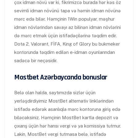
çox idman növü var ki, fikrimizcə burada hər kəs öz
sevimli idman növünü tapa və həmin idman növünə
mərc edə bilər. Həmçinin 1Win populyar, məşhur
idman növlərindən savayı az bilinən idman növlərini
də mərc etmək üçün istifadəçilərinə təqdim edir.
Dota 2, Valorant, FİFA, King of Glory bu bukmeker
kontorunda təqdim edilən e-idman oyunlarından
sadəcə bir neçəsidir.
Mostbet Azərbaycanda bonuslar
Belə olan halda, saytımızda sizlər üçün
yerləşdirdiyimiz MostBet alternativ linklərindən
istifadə edərək asanlıqla mərc kontoruna giriş edə
biləcəksiniz. Həmçinin MostBet kartla depozit və
çıxarış üçün hər hansı vergi və ya komissiya tutmur.
Lakin, MostBet vergi tutmasa belə, istifadə