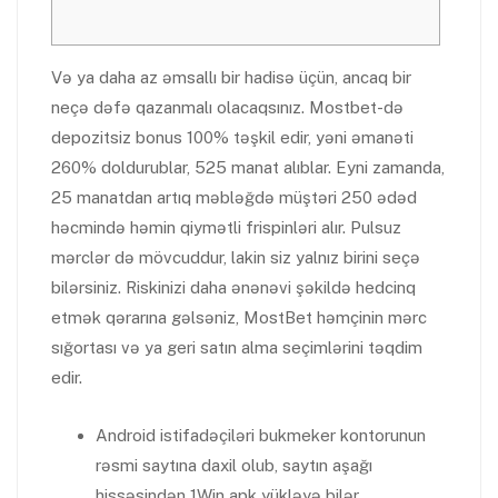
Və ya daha az əmsallı bir hadisə üçün, ancaq bir
neçə dəfə qazanmalı olacaqsınız. Mostbet-də
depozitsiz bonus 100% təşkil edir, yəni əmanəti
260% doldurublar, 525 manat alıblar. Eyni zamanda,
25 manatdan artıq məbləğdə müştəri 250 ədəd
həcmində həmin qiymətli frispinləri alır. Pulsuz
mərclər də mövcuddur, lakin siz yalnız birini seçə
bilərsiniz. Riskinizi daha ənənəvi şəkildə hedcinq
etmək qərarına gəlsəniz, MostBet həmçinin mərc
sığortası və ya geri satın alma seçimlərini təqdim
edir.
Android istifadəçiləri bukmeker kontorunun
rəsmi saytına daxil olub, saytın aşağı
hissəsindən 1Win apk yükləyə bilər.