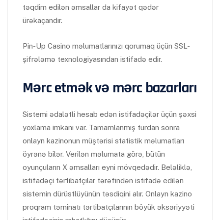
təqdim edilən əmsallar da kifayət qədər
ürəkaçandır.
Pin-Up Casino məlumatlarınızı qorumaq üçün SSL-
şifrələmə texnologiyasından istifadə edir.
Mərc etmək və mərc bazarları
Sistemi ədalətli hesab edən istifadəçilər üçün şəxsi
yoxlama imkanı var. Tamamlanmış turdan sonra
onlayn kazinonun müştərisi statistik məlumatları
öyrənə bilər. Verilən məlumata görə, bütün
oyunçuların X əmsalları eyni mövqedədir. Beləliklə,
istifadəçi tərtibatçılar tərəfindən istifadə edilən
sistemin dürüstlüyünün təsdiqini alır. Onlayn kazino
proqram təminatı tərtibatçılarının böyük əksəriyyəti