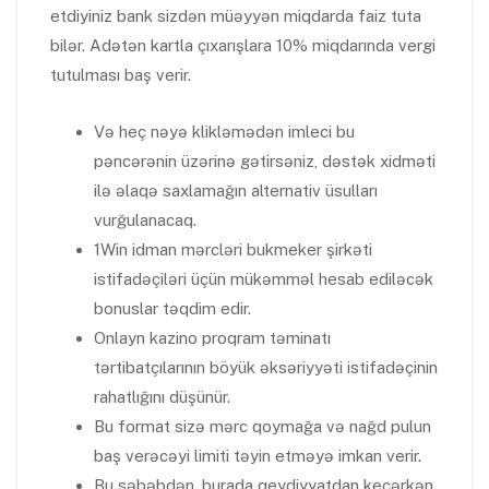
etdiyiniz bank sizdən müəyyən miqdarda faiz tuta
bilər. Adətən kartla çıxarışlara 10% miqdarında vergi
tutulması baş verir.
Və heç nəyə klikləmədən imleci bu
pəncərənin üzərinə gətirsəniz, dəstək xidməti
ilə əlaqə saxlamağın alternativ üsulları
vurğulanacaq.
1Win idman mərcləri bukmeker şirkəti
istifadəçiləri üçün mükəmməl hesab ediləcək
bonuslar təqdim edir.
Onlayn kazino proqram təminatı
tərtibatçılarının böyük əksəriyyəti istifadəçinin
rahatlığını düşünür.
Bu format sizə mərc qoymağa və nağd pulun
baş verəcəyi limiti təyin etməyə imkan verir.
Bu səbəbdən, burada qeydiyyatdan keçərkən