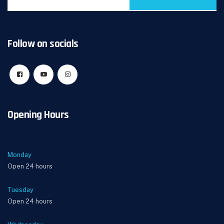
Follow on socials
Opening Hours
Monday
Open 24 hours
Tuesday
Open 24 hours