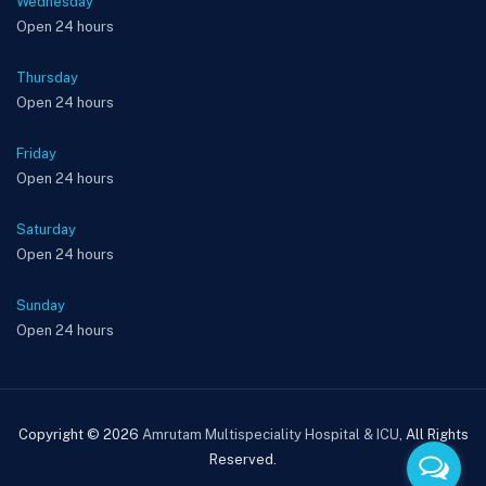
Wednesday
Open 24 hours
Thursday
Open 24 hours
Friday
Open 24 hours
Saturday
Open 24 hours
Sunday
Open 24 hours
Copyright © 2026
Amrutam Multispeciality Hospital & ICU
, All Rights
Reserved.