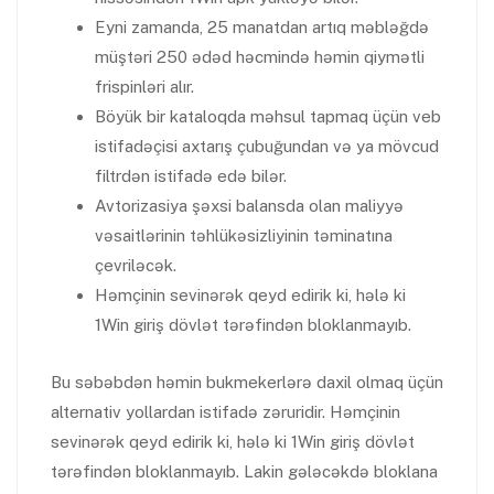
Eyni zamanda, 25 manatdan artıq məbləğdə
müştəri 250 ədəd həcmində həmin qiymətli
frispinləri alır.
Böyük bir kataloqda məhsul tapmaq üçün veb
istifadəçisi axtarış çubuğundan və ya mövcud
filtrdən istifadə edə bilər.
Avtorizasiya şəxsi balansda olan maliyyə
vəsaitlərinin təhlükəsizliyinin təminatına
çevriləcək.
Həmçinin sevinərək qeyd edirik ki, hələ ki
1Win giriş dövlət tərəfindən bloklanmayıb.
Bu səbəbdən həmin bukmekerlərə daxil olmaq üçün
alternativ yollardan istifadə zəruridir. Həmçinin
sevinərək qeyd edirik ki, hələ ki 1Win giriş dövlət
tərəfindən bloklanmayıb. Lakin gələcəkdə bloklana