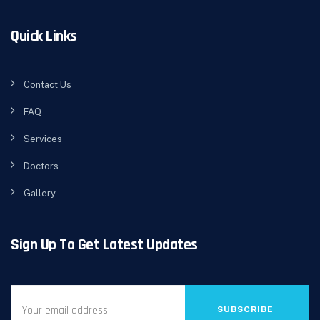
Quick Links
Contact Us
FAQ
Services
Doctors
Gallery
Sign Up To Get Latest Updates
SUBSCRIBE