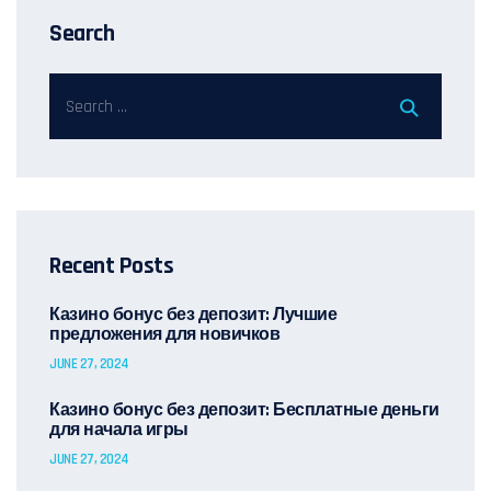
Search
Recent Posts
Казино бонус без депозит: Лучшие
предложения для новичков
JUNE 27, 2024
Казино бонус без депозит: Бесплатные деньги
для начала игры
JUNE 27, 2024