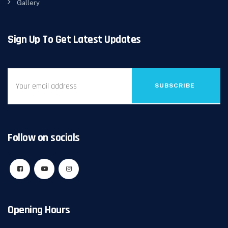
Gallery
Sign Up To Get Latest Updates
SUBSCRIBE
Follow on socials
Opening Hours