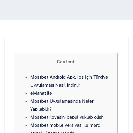
Content
Mostbet Android Apk, Ios Için Türkiye
Uygulaması Nasıl Indirilir
eManat ilə
Mostbet Uygulamasında Neler
Yapılabilir?
Mostbet ilovasini bepul yuklab olish
Mostbet mobile versiyası ilə mərc