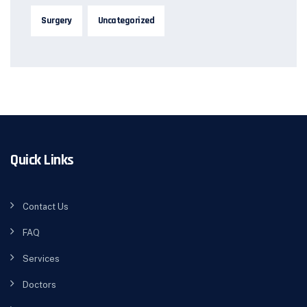
Surgery
Uncategorized
Quick Links
Contact Us
FAQ
Services
Doctors