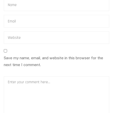
Save my name, email, and website in this browser for the
next time I comment.