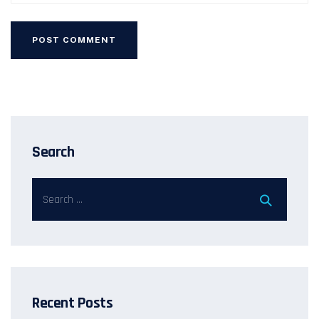
Search
Recent Posts