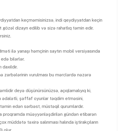
diyyatdan keçməmisinizsə, indi qeydiyyatdan keçin
gözəl dizayn edilib və sizə rahatlıq təmin edir.
rsiniz.
idməti ilə yanaşı həmçinin saytın mobil versiyasında
edə bilərlər.
 daxildir.
ə zərbələrinin vurulması bu mərclərdə nəzərə
əmlidir deyə düşünürsünüzsə, açıqlamalıyıq ki,
n ədalətli, şəffaf oyunlar təqdim etməsini,
 təmin edən sərbəst, müstəqil qurumlardır.
 ya proqramda müəyyənləşdirilən gündən etibarən
çox müddətə təxirə salınması halında iştirakçıların
) olur.