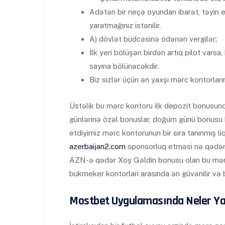
Adətən bir neçə oyundan ibarət, təyin 
yaratmağınız istənilir.
A) dövlət büdcəsinə ödənən vergilər;
İlk yeri bölüşən birdən artıq pilot varsa,
sayına bölünəcəkdir.
Biz sizlər üçün ən yaxşı mərc kontorları
Üstəlik bu mərc kontoru ilk depozit bonusunda
günlərinə özəl bonuslar, doğum günü bonusu 
etdiyimiz mərc kontorunun bir sıra tanınmış li
azerbaijan2.com
sponsorluq etməsi nə qədər e
AZN-ə qədər Xoş Gəldin bonusu olan bu mər
bukmeker kontorlari arasında ən güvənilir və
Mostbet Uygulamasında Neler Yap