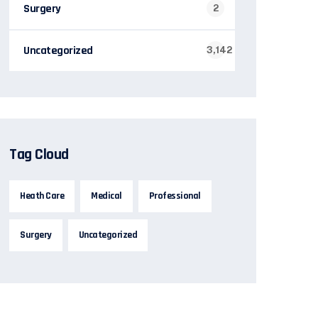
Surgery
2
Uncategorized
3,142
Tag Cloud
Heath Care
Medical
Professional
Surgery
Uncategorized