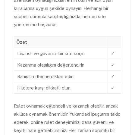
üzerinden oynadığınızdan emin olun ve adil oyun
kurallarına uygun şekilde oynayın. Herhangi bir
şüpheli durumla karşılaştığınızda, hemen site
yönetimine başvurun.
Özet
Lisanslı ve güvenilir bir site seçin
✓
Kazanma olasılığını değerlendirin
✓
Bahis limitlerine dikkat edin
✓
Hilelere karşı dikkatli olun
✓
Rulet oynamak eğlenceli ve kazançlı olabilir, ancak
akıllıca oynamak önemlidir. Yukarıdaki ipuçlarını takip
ederek, online rulet deneyiminizi daha güvenli ve
keyifli hale getirebilirsiniz. Her zaman sorumlu bir