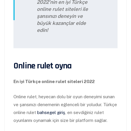
2022’nin en iyi Türkçe
online rulet siteleri ile
şansınızı deneyin ve
büyük kazançlar elde
edin!
Online rulet oyna
En iyi Türkçe online rulet siteleri 2022
Online rulet, heyecan dolu bir oyun deneyimi sunan
ve şansınızı denemenin eğlenceli bir yoludur. Türkçe
online rulet
bahsegel giriş
, en sevdiğiniz rulet
oyunlarını oynamak için size bir platform sağlar.