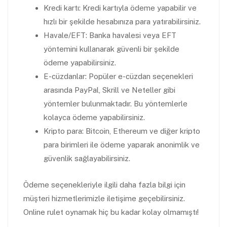
Kredi kartı: Kredi kartıyla ödeme yapabilir ve
hızlı bir şekilde hesabınıza para yatırabilirsiniz.
Havale/EFT: Banka havalesi veya EFT
yöntemini kullanarak güvenli bir şekilde
ödeme yapabilirsiniz.
E-cüzdanlar: Popüler e-cüzdan seçenekleri
arasında PayPal, Skrill ve Neteller gibi
yöntemler bulunmaktadır. Bu yöntemlerle
kolayca ödeme yapabilirsiniz.
Kripto para: Bitcoin, Ethereum ve diğer kripto
para birimleri ile ödeme yaparak anonimlik ve
güvenlik sağlayabilirsiniz.
Ödeme seçenekleriyle ilgili daha fazla bilgi için
müşteri hizmetlerimizle iletişime geçebilirsiniz.
Online rulet oynamak hiç bu kadar kolay olmamıştı!