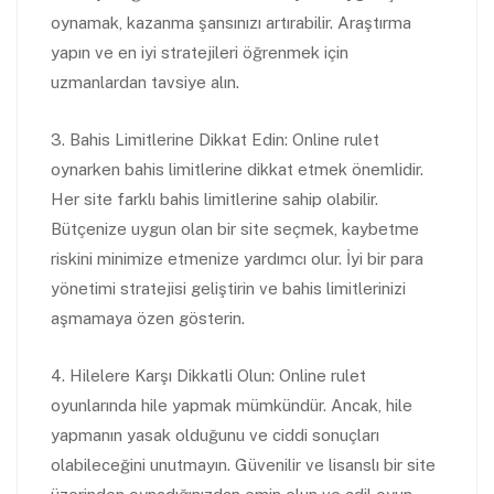
oynamak, kazanma şansınızı artırabilir. Araştırma
yapın ve en iyi stratejileri öğrenmek için
uzmanlardan tavsiye alın.
3. Bahis Limitlerine Dikkat Edin: Online rulet
oynarken bahis limitlerine dikkat etmek önemlidir.
Her site farklı bahis limitlerine sahip olabilir.
Bütçenize uygun olan bir site seçmek, kaybetme
riskini minimize etmenize yardımcı olur. İyi bir para
yönetimi stratejisi geliştirin ve bahis limitlerinizi
aşmamaya özen gösterin.
4. Hilelere Karşı Dikkatli Olun: Online rulet
oyunlarında hile yapmak mümkündür. Ancak, hile
yapmanın yasak olduğunu ve ciddi sonuçları
olabileceğini unutmayın. Güvenilir ve lisanslı bir site