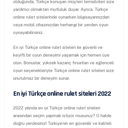
olduğunda, Türkçe konuşan müşteri temsilcileri size
yardımcı olmaktan mutluluk duyar. Ayrıca, Türkçe
online rulet sitelerinde oynarken bilgisayarınızdan
veya mobil cihazınızdan herhangi bir yerden oyun
oynayabilirsiniz.
En iyi Türkçe online rulet siteleri ile güvenli ve
keyifli bir oyun deneyimi yaşamak için hemen üye
olun. Bonuslar, yüksek kazanç fırsatları ve eğlenceli
oyun seçenekleriyle Türkçe online rulet siteleri size
unutulmaz bir deneyim sunar.
En iyi Türkçe online rulet siteleri 2022
2022 yılında en iyi Türkçe online rulet siteleri
arasından seçim yapmak istiyor musunuz? O halde
doğru yerdesiniz! Türkiye’nin en güvenilir ve kaliteli