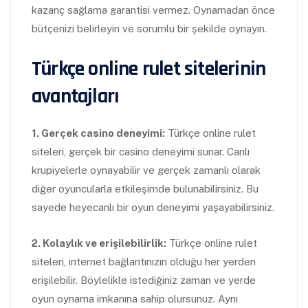
kazanç sağlama garantisi vermez. Oynamadan önce
bütçenizi belirleyin ve sorumlu bir şekilde oynayın.
Türkçe online rulet sitelerinin
avantajları
1. Gerçek casino deneyimi:
Türkçe online rulet
siteleri, gerçek bir casino deneyimi sunar. Canlı
krupiyelerle oynayabilir ve gerçek zamanlı olarak
diğer oyuncularla etkileşimde bulunabilirsiniz. Bu
sayede heyecanlı bir oyun deneyimi yaşayabilirsiniz.
2. Kolaylık ve erişilebilirlik:
Türkçe online rulet
siteleri, internet bağlantınızın olduğu her yerden
erişilebilir. Böylelikle istediğiniz zaman ve yerde
oyun oynama imkanına sahip olursunuz. Aynı