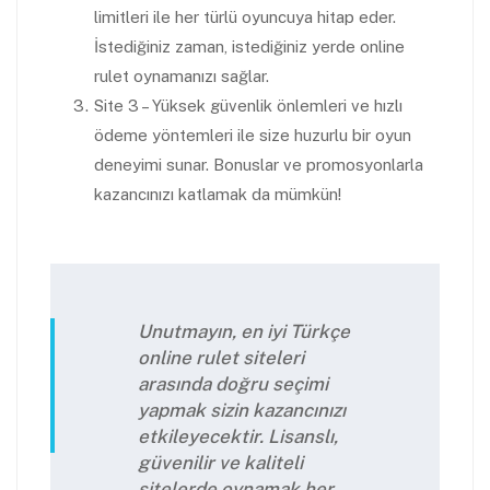
limitleri ile her türlü oyuncuya hitap eder.
İstediğiniz zaman, istediğiniz yerde online
rulet oynamanızı sağlar.
Site 3 – Yüksek güvenlik önlemleri ve hızlı
ödeme yöntemleri ile size huzurlu bir oyun
deneyimi sunar. Bonuslar ve promosyonlarla
kazancınızı katlamak da mümkün!
Unutmayın, en iyi Türkçe
online rulet siteleri
arasında doğru seçimi
yapmak sizin kazancınızı
etkileyecektir. Lisanslı,
güvenilir ve kaliteli
sitelerde oynamak her