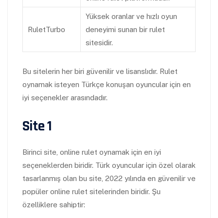
Yüksek oranlar ve hızlı oyun
RuletTurbo
deneyimi sunan bir rulet
sitesidir.
Bu sitelerin her biri güvenilir ve lisanslıdır. Rulet
oynamak isteyen Türkçe konuşan oyuncular için en
iyi seçenekler arasındadır.
Site 1
Birinci site, online rulet oynamak için en iyi
seçeneklerden biridir. Türk oyuncular için özel olarak
tasarlanmış olan bu site, 2022 yılında en güvenilir ve
popüler online rulet sitelerinden biridir. Şu
özelliklere sahiptir: