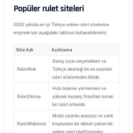
Popüler rulet siteleri
2022 yılında en iyi Türkçe online rulet sitelerine
erişmek için aşağıdaki tabloyu kullanabilirsiniz:
Site Adı
Açıklama
Geniş oyun seçenekleri ve
RuletKral
Türkçe desteği ile en popüler
rulet sitelerinden biridir.
Hızlı ödeme yöntemleri ve
RuletDünya
yüksek kazanç fırsatları sunan
bir rulet sitesidir.
Mobil uyumlu arayüzü ve canlı
RuletMakinesi
krupiyeleri ile dikkat çeken bir
online rulet platformudur.