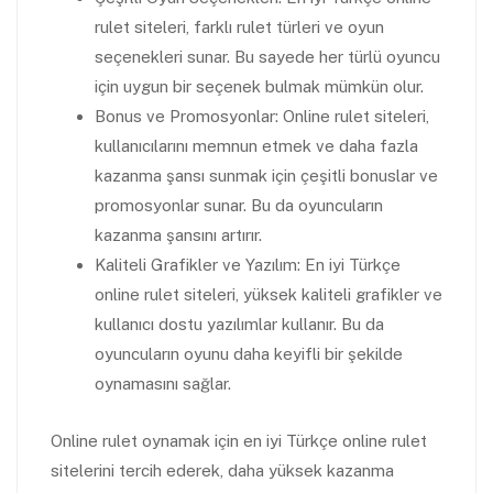
rulet siteleri, farklı rulet türleri ve oyun
seçenekleri sunar. Bu sayede her türlü oyuncu
için uygun bir seçenek bulmak mümkün olur.
Bonus ve Promosyonlar: Online rulet siteleri,
kullanıcılarını memnun etmek ve daha fazla
kazanma şansı sunmak için çeşitli bonuslar ve
promosyonlar sunar. Bu da oyuncuların
kazanma şansını artırır.
Kaliteli Grafikler ve Yazılım: En iyi Türkçe
online rulet siteleri, yüksek kaliteli grafikler ve
kullanıcı dostu yazılımlar kullanır. Bu da
oyuncuların oyunu daha keyifli bir şekilde
oynamasını sağlar.
Online rulet oynamak için en iyi Türkçe online rulet
sitelerini tercih ederek, daha yüksek kazanma