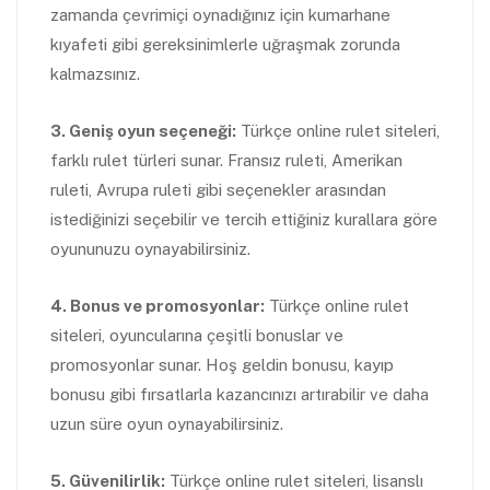
zamanda çevrimiçi oynadığınız için kumarhane
kıyafeti gibi gereksinimlerle uğraşmak zorunda
kalmazsınız.
3. Geniş oyun seçeneği:
Türkçe online rulet siteleri,
farklı rulet türleri sunar. Fransız ruleti, Amerikan
ruleti, Avrupa ruleti gibi seçenekler arasından
istediğinizi seçebilir ve tercih ettiğiniz kurallara göre
oyununuzu oynayabilirsiniz.
4. Bonus ve promosyonlar:
Türkçe online rulet
siteleri, oyuncularına çeşitli bonuslar ve
promosyonlar sunar. Hoş geldin bonusu, kayıp
bonusu gibi fırsatlarla kazancınızı artırabilir ve daha
uzun süre oyun oynayabilirsiniz.
5. Güvenilirlik:
Türkçe online rulet siteleri, lisanslı