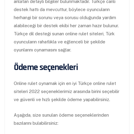
anlatan detaylı bilgiler bulunmaktadır. Türkçe canlı
destek hattı da mevcuttur, böylece oyuncuların
herhangi bir sorunu veya sorusu olduğunda yardım
alabileceği bir destek ekibi her zaman hazır bulunur.
Türkçe dil desteği sunan online rulet siteleri, Türk
oyuncuların rahatlıkla ve eğlenceli bir şekilde
oyunlarını oynamasını sağlar.
Ödeme seçenekleri
Online rulet oynamak için en iyi Türkçe online rulet
siteleri 2022 seçeneklerimiz arasında birini seçebilir
ve güvenli ve hızlı şekilde ödeme yapabilirsiniz.
Aşağıda, size sunulan ödeme seçeneklerinden
bazılarını bulabilirsiniz: