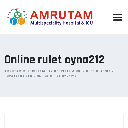
Skip
to
content
Online rulet oyna212
AMRUTAM MULTISPECIALITY HOSPITAL & ICU
>
BLOG CLASSIC
>
UNCATEGORIZED
>
ONLINE RULET OYNA212