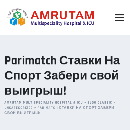
Skip
to
content
Parimatch Ставки На
Спорт Забери свой
выигрыш!
AMRUTAM MULTISPECIALITY HOSPITAL & ICU
>
BLOG CLASSIC
>
UNCATEGORIZED
>
PARIMATCH СТАВКИ НА СПОРТ ЗАБЕРИ
СВОЙ ВЫИГРЫШ!