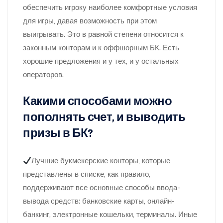
обеспечить игроку наиболее комфортные условия
для игры, давая возможность при этом
выигрывать. Это в равной степени относится к
законным конторам и к оффшорным БК. Есть
хорошие предложения и у тех, и у остальных
операторов.
Какими способами можно
пополнять счет, и выводить
призы в БК?
Лучшие букмекерские конторы, которые
представлены в списке, как правило,
поддерживают все основные способы ввода-
вывода средств: банковские карты, онлайн-
банкинг, электронные кошельки, терминалы. Иные