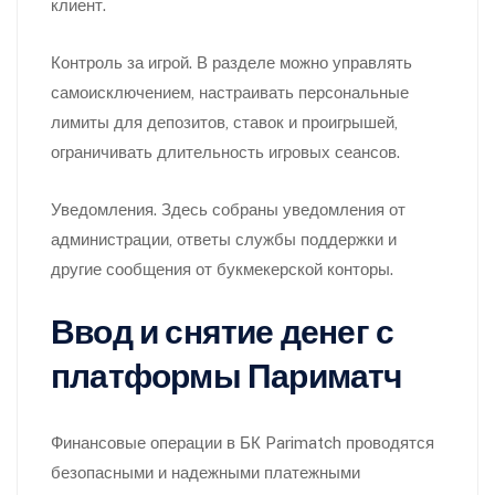
клиент.
Контроль за игрой. В разделе можно управлять
самоисключением, настраивать персональные
лимиты для депозитов, ставок и проигрышей,
ограничивать длительность игровых сеансов.
Уведомления. Здесь собраны уведомления от
администрации, ответы службы поддержки и
другие сообщения от букмекерской конторы.
Ввод и снятие денег с
платформы Париматч
Финансовые операции в БК Parimatch проводятся
безопасными и надежными платежными