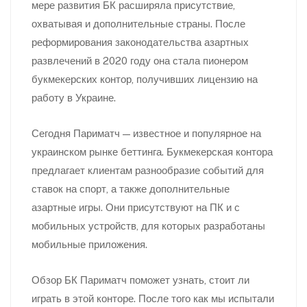
мере развития БК расширяла присутствие,
охватывая и дополнительные страны. После
реформирования законодательства азартных
развлечений в 2020 году она стала пионером
букмекерских контор, получивших лицензию на
работу в Украине.
Сегодня Париматч — известное и популярное на
украинском рынке беттинга. Букмекерская контора
предлагает клиентам разнообразие событий для
ставок на спорт, а также дополнительные
азартные игры. Они присутствуют на ПК и с
мобильных устройств, для которых разработаны
мобильные приложения.
Обзор БК Париматч поможет узнать, стоит ли
играть в этой конторе. После того как мы испытали