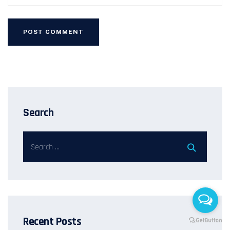
Search
Recent Posts