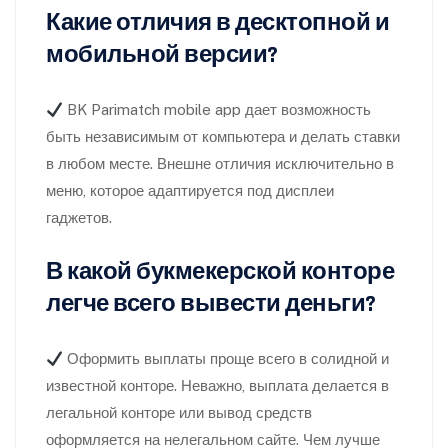
Какие отличия в десктопной и
мобильной версии?
BK Parimatch mobile app дает возможность
быть независимым от компьютера и делать ставки
в любом месте. Внешне отличия исключительно в
меню, которое адаптируется под дисплеи
гаджетов.
В какой букмекерской конторе
легче всего вывести деньги?
Оформить выплаты проще всего в солидной и
известной конторе. Неважно, выплата делается в
легальной конторе или вывод средств
оформляется на нелегальном сайте. Чем лучше