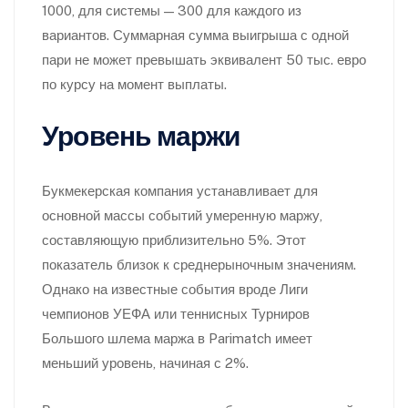
1000, для системы — 300 для каждого из
вариантов. Суммарная сумма выигрыша с одной
пари не может превышать эквивалент 50 тыс. евро
по курсу на момент выплаты.
Уровень маржи
Букмекерская компания устанавливает для
основной массы событий умеренную маржу,
составляющую приблизительно 5%. Этот
показатель близок к среднерыночным значениям.
Однако на известные события вроде Лиги
чемпионов УЕФА или теннисных Турниров
Большого шлема маржа в Parimatch имеет
меньший уровень, начиная с 2%.