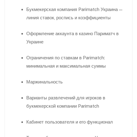
Букмекерская компания Parimatch Украина —
линия ставок, роспись и коэффициенты
Оформление аккаунта в казино Париматч в
Украине
Ограничения по ставкам в Parimatch:
минимальная и максимальная суммы
Маржинальность
Варианты развлечений для игроков в
букмекерской компании Parimatch
Кабинет пользователя и его функционал