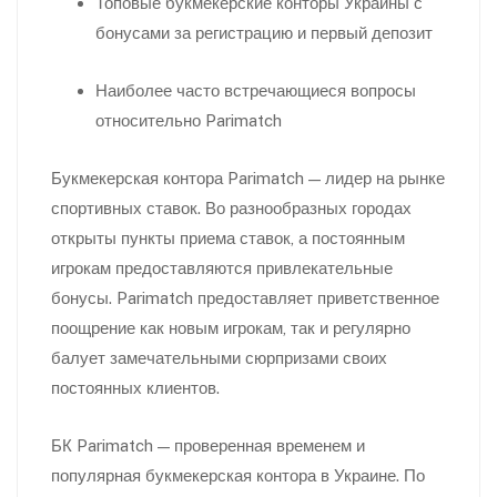
Топовые букмекерские конторы Украины с
бонусами за регистрацию и первый депозит
Наиболее часто встречающиеся вопросы
относительно Parimatch
Букмекерская контора Parimatch — лидер на рынке
спортивных ставок. Во разнообразных городах
открыты пункты приема ставок, а постоянным
игрокам предоставляются привлекательные
бонусы. Parimatch предоставляет приветственное
поощрение как новым игрокам, так и регулярно
балует замечательными сюрпризами своих
постоянных клиентов.
БК Parimatch — проверенная временем и
популярная букмекерская контора в Украине. По