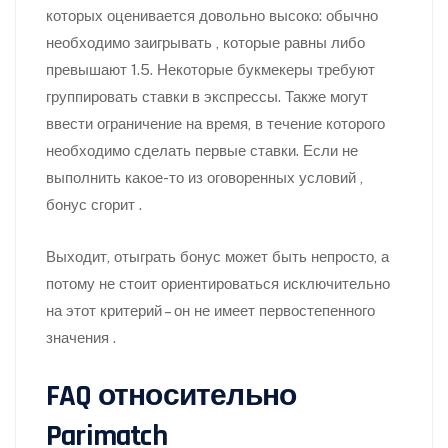
которых оценивается довольно высоко: обычно
необходимо заигрывать , которые равны либо
превышают 1.5. Некоторые букмекеры требуют
группировать ставки в экспрессы. Также могут
ввести ограничение на время, в течение которого
необходимо сделать первые ставки. Если не
выполнить какое-то из оговоренных условий ,
бонус сгорит .
Выходит, отыграть бонус может быть непросто, а
потому не стоит ориентироваться исключительно
на этот критерий – он не имеет первостепенного
значения .
FAQ относительно
Parimatch