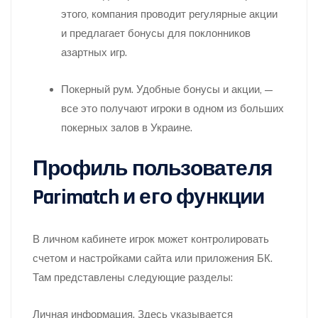
этого, компания проводит регулярные акции
и предлагает бонусы для поклонников
азартных игр.
Покерный рум. Удобные бонусы и акции, —
все это получают игроки в одном из больших
покерных залов в Украине.
Профиль пользователя
Parimatch и его функции
В личном кабинете игрок может контролировать
счетом и настройками сайта или приложения БК.
Там представлены следующие разделы:
Личная информация. Здесь указывается