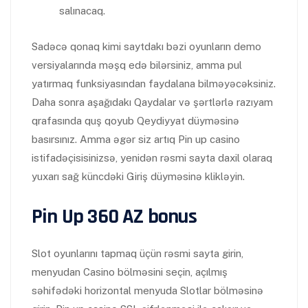
salınacaq.
Sadəcə qonaq kimi saytdakı bəzi oyunların demo
versiyalarında məşq edə bilərsiniz, amma pul
yatırmaq funksiyasından faydalana bilməyəcəksiniz.
Daha sonra aşağıdakı Qaydalar və şərtlərlə razıyam
qrafasında quş qoyub Qeydiyyat düyməsinə
basırsınız. Amma əgər siz artıq Pin up casino
istifadəçisisinizsə, yenidən rəsmi sayta daxil olaraq
yuxarı sağ küncdəki Giriş düyməsinə klikləyin.
Pin Up 360 AZ bonus
Slot oyunlarını tapmaq üçün rəsmi sayta girin,
menyudan Casino bölməsini seçin, açılmış
səhifədəki horizontal menyuda Slotlar bölməsinə