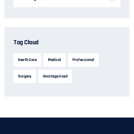
Tag Cloud
Heath Care
Medical
Professional
Surgery
Uncategorized