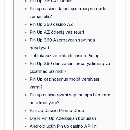
Pin Up 360 AZ bonus
Pin up casino-da pul çıxarmaq nə qədər
zaman alır?
Pin Up 360 casino AZ
Pin Up AZ ödəniş vasitələri
Pin Up 360 Azerbaycan saytında
qeydiyyat
Təhlükəsiz və etibarlı casino Pin up
Pin Up 360 dan vəsaiti necə yatırmaq və
çıxarmaq lazımdır?
Pin Up kazinosunun mobil versiyası
varmı?
Pin up casino rəsmi saytını tapa bilmirəm
nə etməliyəm?
Pin-Up Casino Promo Code
Digər Pin Up Azerbaijan bonusları
Android üçün Pin up casino APK nı