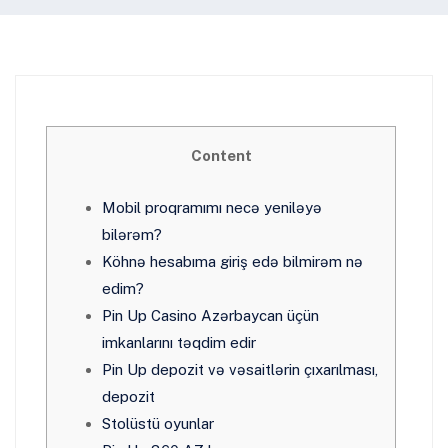
Content
Mobil proqramımı necə yeniləyə
bilərəm?
Köhnə hesabıma giriş edə bilmirəm nə
edim?
Pin Up Casino Azərbaycan üçün
imkanlarını təqdim edir
Pin Up depozit və vəsaitlərin çıxarılması,
depozit
Stolüstü oyunlar