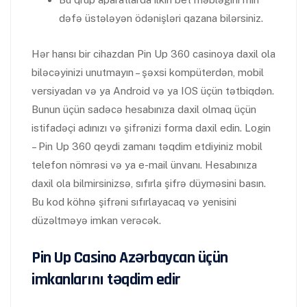
dəfə üstələyən ödənişləri qazana bilərsiniz.
Hər hansı bir cihazdan Pin Up 360 casinoya daxil ola
biləcəyinizi unutmayın – şəxsi kompüterdən, mobil
versiyadan və ya Android və ya IOS üçün tətbiqdən.
Bunun üçün sadəcə hesabınıza daxil olmaq üçün
istifadəçi adınızı və şifrənizi forma daxil edin. Login
– Pin Up 360 qeydi zamanı təqdim etdiyiniz mobil
telefon nömrəsi və ya e-mail ünvanı. Hesabınıza
daxil ola bilmirsinizsə, sıfırla şifrə düyməsini basın.
Bu kod köhnə şifrəni sıfırlayacaq və yenisini
düzəltməyə imkan verəcək.
Pin Up Casino Azərbaycan üçün
imkanlarını təqdim edir