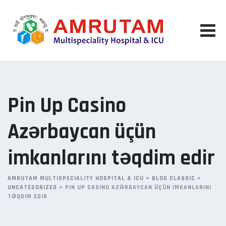
Skip
to
content
Pin Up Casino
Azərbaycan üçün
imkanlarını təqdim edir
AMRUTAM MULTISPECIALITY HOSPITAL & ICU
>
BLOG CLASSIC
>
UNCATEGORIZED
>
PIN UP CASINO AZƏRBAYCAN ÜÇÜN IMKANLARINI
TƏQDIM EDIR