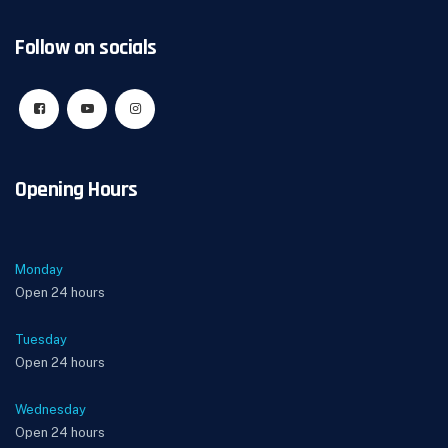
Follow on socials
Opening Hours
Monday
Open 24 hours
Tuesday
Open 24 hours
Wednesday
Open 24 hours