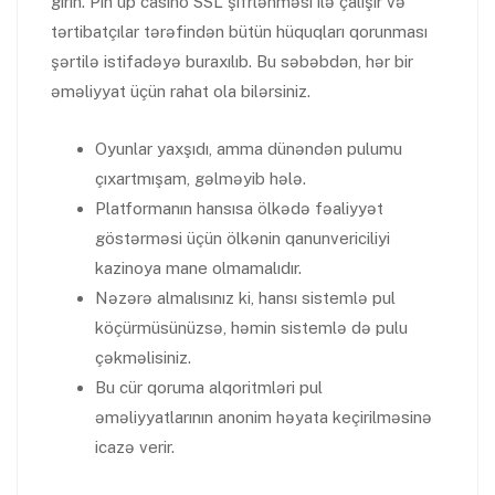
girin. Pin up casino SSL şifrlənməsi ilə çalışır və
tərtibatçılar tərəfindən bütün hüquqları qorunması
şərtilə istifadəyə buraxılıb. Bu səbəbdən, hər bir
əməliyyat üçün rahat ola bilərsiniz.
Oyunlar yaxşıdı, amma dünəndən pulumu
çıxartmışam, gəlməyib hələ.
Platformanın hansısa ölkədə fəaliyyət
göstərməsi üçün ölkənin qanunvericiliyi
kazinoya mane olmamalıdır.
Nəzərə almalısınız ki, hansı sistemlə pul
köçürmüsünüzsə, həmin sistemlə də pulu
çəkməlisiniz.
Bu cür qoruma alqoritmləri pul
əməliyyatlarının anonim həyata keçirilməsinə
icazə verir.