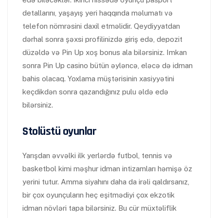
detallarını, yaşayış yeri haqqında məlumatı və
telefon nömrəsini daxil etməlidir. Qeydiyyatdan
dərhal sonra şəxsi profilinizdə giriş edə, depozit
düzəldə və Pin Up xoş bonus ala bilərsiniz. Imkan
sonra Pin Up casino bütün əyləncə, eləcə də idman
bahis olacaq. Yoxlama müştərisinin xasiyyətini
keçdikdən sonra qazandığınız pulu əldə edə
bilərsiniz.
Stolüstü oyunlar
Yarışdan əvvəlki ilk yerlərdə futbol, tennis və
basketbol kimi məşhur idman intizamları həmişə öz
yerini tutur. Amma siyahını daha da irəli qaldırsanız,
bir çox oyunçuların heç eşitmədiyi çox ekzotik
idman növləri tapa bilərsiniz. Bu cür müxtəliflik