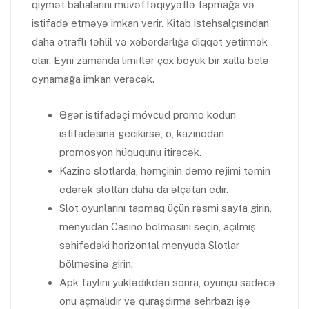
qiymət bahalarını müvəffəqiyyətlə tapmağa və
istifadə etməyə imkan verir. Kitab istehsalçısından
daha ətraflı təhlil və xəbərdarlığa diqqət yetirmək
olar. Eyni zamanda limitlər çox böyük bir xalla belə
oynamağa imkan verəcək.
Əgər istifadəçi mövcud promo kodun
istifadəsinə gecikirsə, o, kazinodan
promosyon hüququnu itirəcək.
Kazino slotlarda, həmçinin demo rejimi təmin
edərək slotları daha da əlçatan edir.
Slot oyunlarını tapmaq üçün rəsmi sayta girin,
menyudan Casino bölməsini seçin, açılmış
səhifədəki horizontal menyuda Slotlar
bölməsinə girin.
Apk faylını yüklədikdən sonra, oyunçu sadəcə
onu açmalıdır və quraşdırma sehrbazı işə