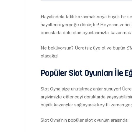
Hayalindeki tatili kazanmak veya büyük bir s
hayallerini gerçeğe dönüştür! Heyecan verici 
bonuslarla dolu olan oyunlarımızla, kazanmak 
Ne bekliyorsun? Ücretsiz üye ol ve bugün
Sl
olacağız!
Popüler Slot Oyunları İle E
Slot Oyna size unutulmaz anlar sunuyor! Ücret
arşivimizle eğlenceyi doruklarda yaşayabilirsi
büyük kazançlar sağlayarak keyifli zaman geçi
Slot Oyna’nın popüler slot oyunları arasında: