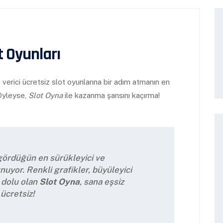
t Oyunları
 verici ücretsiz slot oyunlarına bir adım atmanın en
 Öyleyse,
Slot Oyna
ile kazanma şansını kaçırma!
 gördüğün en sürükleyici ve
uyor. Renkli grafikler, büyüleyici
 dolu olan
Slot Oyna
, sana eşsiz
ücretsiz!