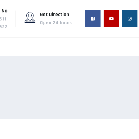
 No
Get Direction
611
Open 24 hours
622