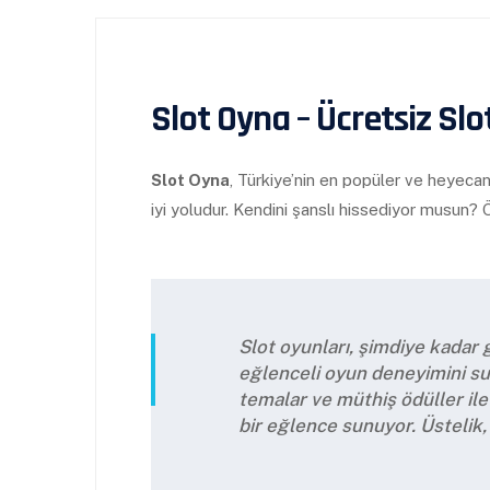
Slot Oyna – Ücretsiz Slo
Slot Oyna
, Türkiye’nin en popüler ve heyecan
iyi yoludur. Kendini şanslı hissediyor musun?
Slot oyunları, şimdiye kadar
eğlenceli oyun deneyimini sun
temalar ve müthiş ödüller ile
bir eğlence sunuyor. Üstelik, 