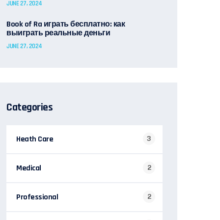
JUNE 27, 2024
Book of Ra играть бесплатно: как
выиграть реальные деньги
JUNE 27, 2024
Categories
Heath Care
3
Medical
2
Professional
2