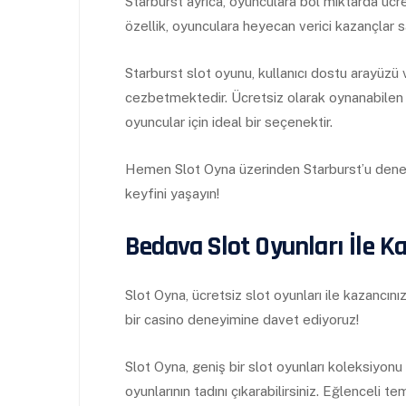
Starburst ayrıca, oyunculara bol miktarda ücr
özellik, oyunculara heyecan verici kazançlar s
Starburst slot oyunu, kullanıcı dostu arayüzü v
cezbetmektedir. Ücretsiz olarak oynanabilen
oyuncular için ideal bir seçenektir.
Hemen Slot Oyna üzerinden Starburst’u dene
keyfini yaşayın!
Bedava Slot Oyunları İle K
Slot Oyna, ücretsiz slot oyunları ile kazancını
bir casino deneyimine davet ediyoruz!
Slot Oyna, geniş bir slot oyunları koleksiyonu 
oyunlarının tadını çıkarabilirsiniz. Eğlenceli 