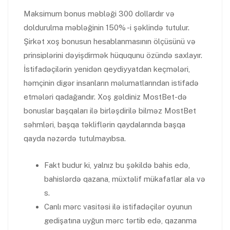
Maksimum bonus məbləği 300 dollardır və
doldurulma məbləğinin 150% -i şəklində tutulur.
Şirkət xoş bonusun hesablanmasının ölçüsünü və
prinsiplərini dəyişdirmək hüququnu özündə saxlayır.
İstifadəçilərin yenidən qeydiyyatdan keçmələri,
həmçinin digər insanların məlumatlarından istifadə
etmələri qadağandır. Xoş gəldiniz MostBet-də
bonuslar başqaları ilə birləşdirilə bilməz MostBet
səhmləri, başqa təkliflərin qaydalarında başqa
qayda nəzərdə tutulmayıbsa.
Fakt budur ki, yalnız bu şəkildə bahis edə,
bahislərdə qazana, müxtəlif mükafatlar ala və
s.
Canlı mərc vasitəsi ilə istifadəçilər oyunun
gedişatına uyğun mərc tərtib edə, qazanma