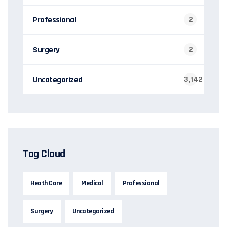
Professional
2
Surgery
2
Uncategorized
3,142
Tag Cloud
Heath Care
Medical
Professional
Surgery
Uncategorized