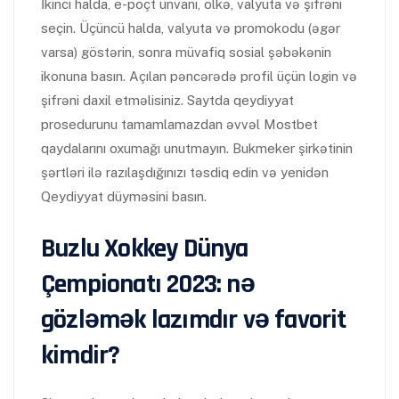
İkinci halda, e-poçt ünvanı, ölkə, valyuta və şifrəni
seçin. Üçüncü halda, valyuta və promokodu (əgər
varsa) göstərin, sonra müvafiq sosial şəbəkənin
ikonuna basın. Açılan pəncərədə profil üçün login və
şifrəni daxil etməlisiniz. Saytda qeydiyyat
prosedurunu tamamlamazdan əvvəl Mostbet
qaydalarını oxumağı unutmayın. Bukmeker şirkətinin
şərtləri ilə razılaşdığınızı təsdiq edin və yenidən
Qeydiyyat düyməsini basın.
Buzlu Xokkey Dünya
Çempionatı 2023: nə
gözləmək lazımdır və favorit
kimdir?