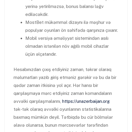
yerinə yetirilməzsə, bonus balansı ləğv
ediləcəkdir.
MostBet mükəmməl dizaynı ilə məşhur və
populyar oyunları ön səhifədə qarşınıza çıxarır.
Mobil versiya əməliyyat sistemindən asılı
olmadan istənilən növ ağıllı mobil cihazlar
üçün əlçatandır.
Hesabınızdan çıxış etdiyiniz zaman, təkrar olaraq
məlumatları yazıb giriş etməniz gərəkir və bu da bir
qədər zaman itkisinə yol açır. Hər hansı bir
qarşılaşmaya mərc etdiyiniz zaman komandaların
əvvəlki qarşılaşmalarını,
https://unazerbaijan.org
tək-tək olaraq əvvəlki oyunlarının statistikalarına
baxmaq mümkün deyil. Tətbiqdə bu cür bölmələr
əlavə olunarsa, bunun mərcsevərlər tərəfindən