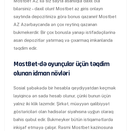
Mostbet AZ ilə siz sayta asanlıqla daxil ola
bilərsiniz – daxil olun! Mostbet az giris onlayn
saytında depozitinizə görə bonus qazanın! Mostbet
AZ Azərbaycanda ən çox reytinq qazanan
bukmekerdir. Bir çox bonusla yanaşı istifadəçilərinə
asan depozitlər yatırmaq və çıxarmaq imkanlarıda
təqdim edir.
MostBet-də oyunçular üçün təqdim
olunan idman növləri
Sosial şəbəkədə bir hesabla qeydiyyatdan keçmək
layiqincə ən sadə hesab olunur, çünki bunun üçün
yalnız iki klik lazımdır. Şirkət, müəyyən qalibiyyət
göstəriciləri olan hadisələr siyahısına uyğun olaraq
bahis qəbul edir. Bukmeyker bütün istiqamətlərdə
inkişaf etməyə çalışır. Rəsmi Mostbet kazinosuna