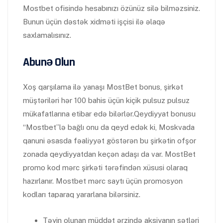
Mostbet ofisində hesabınızı özünüz silə bilməzsiniz.
Bunun üçün dəstək xidməti işçisi ilə əlaqə
saxlamalısınız.
Abunə Olun
Xoş qarşılama ilə yanaşı MostBet bonus, şirkət
müştəriləri hər 100 bahis üçün kiçik pulsuz pulsuz
mükafatlarına etibar edə bilərlər.Qeydiyyat bonusu
“Mostbet”lə bağlı onu da qeyd edək ki, Moskvada
qanuni əsasda fəaliyyət göstərən bu şirkətin ofşor
zonada qeydiyyatdan keçən adaşı da var. MostBet
promo kod mərc şirkəti tərəfindən xüsusi olaraq
hazırlanır. Mostbet mərc saytı üçün promosyon
kodları taparaq yararlana bilərsiniz.
Təyin olunan müddət ərzində aksiyanın şətləri