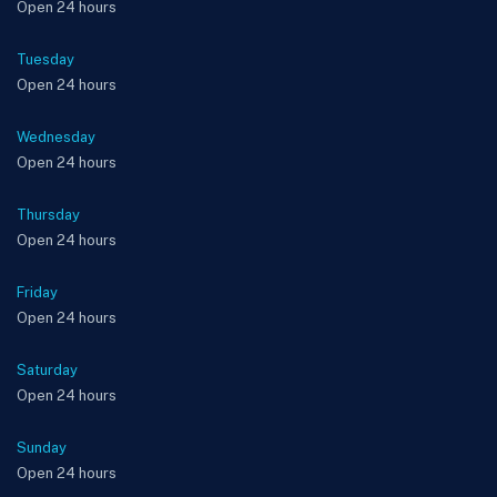
Open 24 hours
Tuesday
Open 24 hours
Wednesday
Open 24 hours
Thursday
Open 24 hours
Friday
Open 24 hours
Saturday
Open 24 hours
Sunday
Open 24 hours