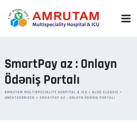
Skip
to
content
SmartPay az : Onlayn
Ödəniş Portalı
AMRUTAM MULTISPECIALITY HOSPITAL & ICU
>
BLOG CLASSIC
>
UNCATEGORIZED
>
SMARTPAY AZ : ONLAYN ÖDƏNIŞ PORTALI