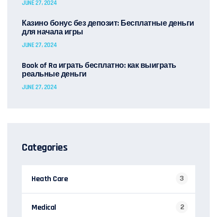
JUNE 27, 2024
Казино бонус без депозит: Бесплатные деньги
для начала игры
JUNE 27, 2024
Book of Ra играть бесплатно: как выиграть
реальные деньги
JUNE 27, 2024
Categories
Heath Care
3
Medical
2